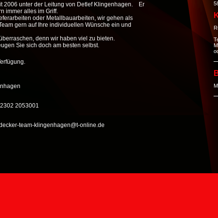
5
it 2006 unter der Leitung von Detlef Klingenhagen. Er
n immer alles im Griff.
K
eferarbeiten oder Metallbauarbeiten, wir gehen als
Team gern auf Ihre individuellen Wünsche ein und
R
überraschen, denn wir haben viel zu bieten.
T
gen Sie sich doch am besten selbst.
M
o
Verfügung.
B
genhagen
M
9 2302 2053001
hdecker-team-klingenhagen@t-online.de