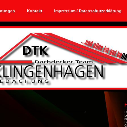
stungen
Kontakt
Impressum / Datenschutzerklärung
H
D
L
5
B
G