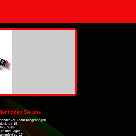
ier finden Sie uns
achdecker-Team-Klingenhagen
eibniz str 18
8453 Witten
üro und Lager
ahlenfeld str 27